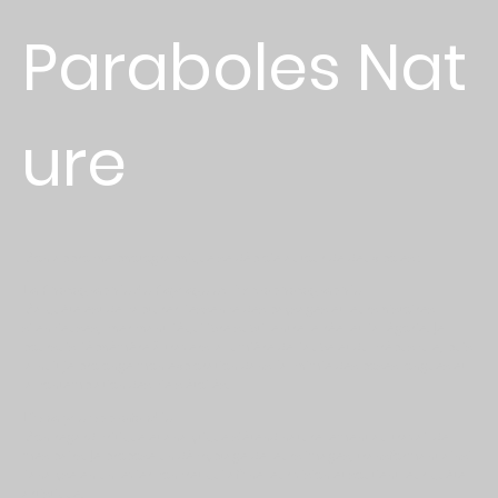
Paraboles Nat
ure
Mon approche photographique se déploie autour de deux pôles :
La Photographie de Paysage et l’Astrophotographie
Ma quête est de capturer l'essence des paysages et leurs histoires
silencieuses, cherchant l'équilibre subtil entre le réel et l'allégorie. Je
poursuis l'éphémère à travers la lumière de l'aube et du crépuscule, puis
la nuit je prolonge mon exploration dans l’alchimie des poses longues et
la contemplation des ciels étoilés.
L'Analyse Approfondie
Mon regard critique et analytique s'étend naturellement au travail de
mes pairs. Je propose un décryptage de leurs images, transformant ainsi
l'analyse en un levier concret qui affine leur vision et soutient leur quête
artistique.